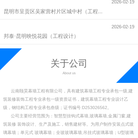
2026-02-19
2026-02-19
2026-02-19
昆明市呈贡区吴家营村片区城中村（工程...
昆明市呈贡区吴家营村片区城中村（工程...
昆明市呈贡区吴家营村片区城中村（工程...
2026-02-19
2026-02-19
2026-02-19
邦泰·昆明映悦花园（工程设计）
邦泰·昆明映悦花园（工程施工）
邦泰·昆明映悦花园（工程实例）
关于公司
About us
云南颐昊幕墙工程有限公司，具有建筑幕墙工程专业承包一级,建
筑装修装饰工程专业承包一级资质证书，建筑幕墙工程专业设计乙
级，钢结构工程专业承包叁级；证书编号:D253026562。
公司主要经营范围为：智慧型挂钩式幕墙,玻璃幕墙,金属门窗,建
筑装修 装饰设计、生产及施工，销售建材等。为用户制作安装点式玻
璃幕墙；单元式 玻璃幕墙；全玻玻璃幕墙;吊挂式玻璃幕墙；U型玻璃